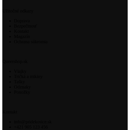
Užitočné odkazy
Doprava
Bezpečtnosť
Kontakt
Magazín
Ochrana súkromia
Queershop.sk
Vlajky
Tričká a mikiny
Tašky
Odznaky
Ponožky
Kontakt
info@pridekosice.sk
+421 905 123 456