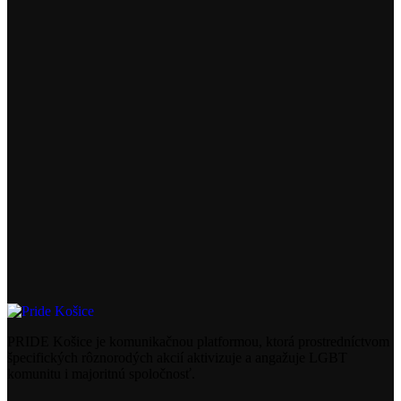
PRIDE Košice je komunikačnou platformou, ktorá prostredníctvom
špecifických rôznorodých akcií aktivizuje a angažuje LGBT
komunitu i majoritnú spoločnosť.