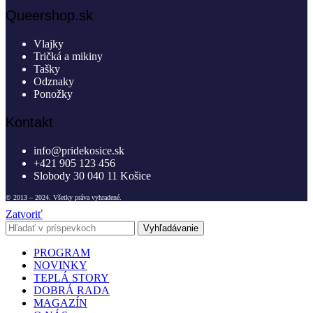
Queershop.sk
Vlajky
Tričká a mikiny
Tašky
Odznaky
Ponožky
Kontakt
info@pridekosice.sk
+421 905 123 456
Slobody 30 040 11 Košice
© 2013 – 2024. Všetky práva vyhradené.
Zatvoriť
Vyhľadávanie
PROGRAM
NOVINKY
TEPLÁ STORY
DOBRÁ RADA
MAGAZÍN