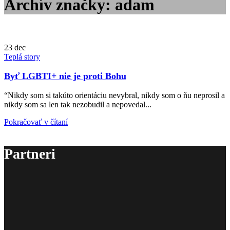
Archív značky: adam
23
dec
Teplá story
Byť LGBTI+ nie je proti Bohu
“Nikdy som si takúto orientáciu nevybral, nikdy som o ňu neprosil a
nikdy som sa len tak nezobudil a nepovedal...
Pokračovať v čítaní
Partneri