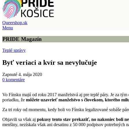
Queershop.sk
Menu
PRIDE Magazín
Teplé správy
Byť veriaci a kvír sa nevylučuje
Zapnuté 4. mája 2020
0
komentáre
Vo Fínsku majú od roku 2017 manželstvá aj pre teplé páry. Je za tý
poriadku, že
môžete uzavrieť manželstvo s človekom, ktorého milu
Za tri roky od momentu, kedy boli vo Fínsku legalizované sobáše pá
Objavili sa však aj
pokusy tento stav prekaziť, no nakoniec boli n
menšiny, nezískala však ani desatinu z 50 000 podpisov potrebných 