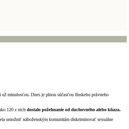
sú už minulosťou. Dnes je plnou súčasťou fínskeho právneho
ako 120 z nich
dostalo požehnanie od duchovného alebo kňaza.
hcela umožniť náboženským komunitám diskriminovať sexuálne