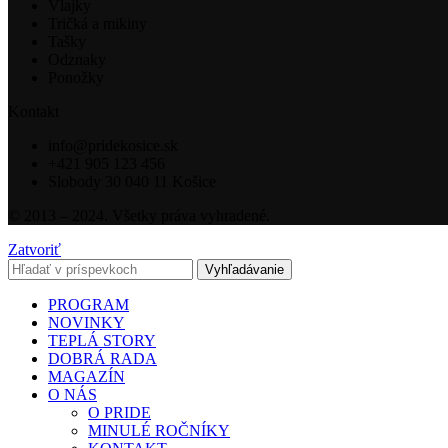
Vlajky
Tričká a mikiny
Tašky
Odznaky
Ponožky
Kontakt
info@pridekosice.sk
+421 905 123 456
Slobody 30 040 11 Košice
© 2013 – 2024. Všetky práva vyhradené.
Zatvoriť
Vyhľadávanie
PROGRAM
NOVINKY
TEPLÁ STORY
DOBRÁ RADA
MAGAZÍN
O NÁS
O PRIDE
MINULÉ ROČNÍKY