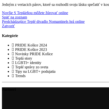
Jedným z veriacich párov, ktoré sa rozhodli svoju lásku spečatiť v ko
Novšie
S Teplárňou môžete žúrovať online
Späť na zoznam
Predchádzajúce
Teplé divadlo Nomantinels hrá online
Zatvoriť
Kategórie
PRIDE Košice 2024
PRIDE Košice 2023
Novinky PRIDE Košice
Teplá story
LGBTI+ identity
Teplé správy zo sveta
Tipy na LGBT+ podujatia
Trends
Partneri