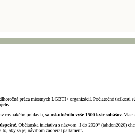
m dlhoročná práca miestnych LGBTI+ organizácií. Počiatočné ťažkosti 
jete.
rov rovnakého pohlavia,
sa uskutočnilo vyše 1500 kvír sobášov.
Viac 
eúspešné.
Občianska iniciatíva s názvom „I do 2020“ (tahdon2020) c
na to, aby sa jej návrhom zaoberal parlament.