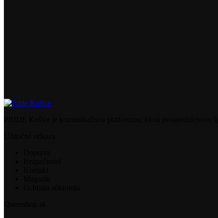
PRIDE Košice je komunikačnou platformou, ktorá prostredníctvom šp
Užitočné odkazy
Doprava
Bezpečtnosť
Kontakt
Magazín
Ochrana súkromia
Queershop.sk