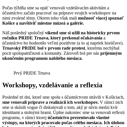
Počas týždňa sme sa opäť venovali vzdelávacím aktivitám a
účastníctvo začalo pracovať na príprave svojich workshopov na
nimi zvolené témy. Okrem toho však mali
možnosť viacej spoznať
Košice a navštíviť miestne múzeá a galérie.
Náš posledný spoločný
víkend sme si užili na historicky prvom
ročníku PRIDE Trnava, ktorý prekonal očakávania
a
účastníctvo ho hodnotilo veľmi pozitívne (a to aj napriek horúčave).
Trnavský PRIDE bol v prvom rade protest
, ktorému nechýbal
pocit spolupatričnosti a komunity. Zároveň bol pre nás
príjemným
ukončením programom nabitého mesiaca
.
Prvý PRIDE Trnava
Workshopy, vzdelávanie a reflexia
Posledné tri dni, ktoré sme spolu s účastníctvom strávili v Košiciach,
sme venovali príprave a realizácii ich workshopov.
V rámci nich
sme si skúsili vogue či diskutovali o tom, aký je súvis medzi kvír
identitami a stolnými hrami. Úplne nakoniec sme sa venovali reflexii
programu, v rámci ktorej
účastníctvo prezentovalo vlastné
výstupy, na ktorých pracovalo počas celého mesiaca. Ich úlohou