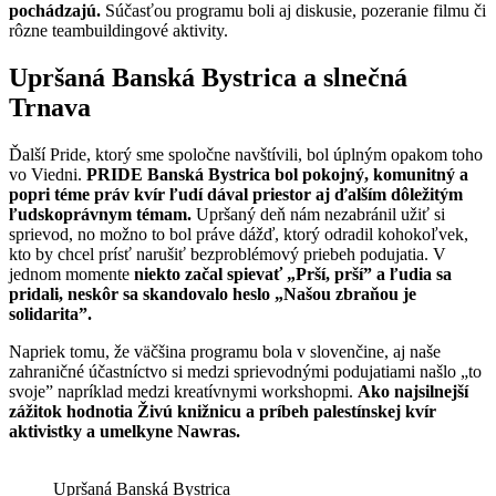
pochádzajú.
Súčasťou programu boli aj diskusie, pozeranie filmu či
rôzne teambuildingové aktivity.
Upršaná Banská Bystrica a slnečná
Trnava
Ďalší Pride, ktorý sme spoločne navštívili, bol úplným opakom toho
vo Viedni.
PRIDE Banská Bystrica bol pokojný, komunitný a
popri téme práv kvír ľudí dával priestor aj ďalším dôležitým
ľudskoprávnym témam.
Upršaný deň nám nezabránil užiť si
sprievod, no možno to bol práve dážď, ktorý odradil kohokoľvek,
kto by chcel prísť narušiť bezproblémový priebeh podujatia. V
jednom momente
niekto začal spievať „Prší, prší” a ľudia sa
pridali, neskôr
sa skandovalo heslo „Našou zbraňou je
solidarita”.
Napriek tomu, že väčšina programu bola v slovenčine, aj naše
zahraničné účastníctvo si medzi sprievodnými podujatiami našlo „to
svoje” napríklad medzi kreatívnymi workshopmi.
Ako najsilnejší
zážitok hodnotia Živú knižnicu a príbeh palestínskej kvír
aktivistky a umelkyne Nawras.
Upršaná Banská Bystrica