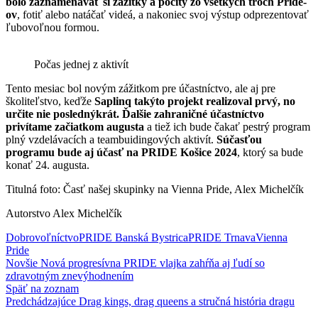
bolo zaznamenávať si zážitky a pocity zo všetkých troch Pride-
ov
, fotiť alebo natáčať videá, a nakoniec svoj výstup odprezentovať
ľubovoľnou formou.
Počas jednej z aktivít
Tento mesiac bol novým zážitkom pre účastníctvo, ale aj pre
školiteľstvo, keďže
Saplinq takýto projekt realizoval prvý, no
určite nie poslednýkrát. Ďalšie zahraničné účastníctvo
privítame začiatkom augusta
a tiež ich bude čakať pestrý program
plný vzdelávacích a teambuidingových aktivít.
Súčasťou
programu bude aj účasť na PRIDE Košice 2024
, ktorý sa bude
konať 24. augusta.
Titulná foto: Časť našej skupinky na Vienna Pride, Alex Michelčík
Autorstvo Alex Michelčík
Dobrovoľníctvo
PRIDE Banská Bystrica
PRIDE Trnava
Vienna
Pride
Novšie
Nová progresívna PRIDE vlajka zahŕňa aj ľudí so
zdravotným znevýhodnením
Späť na zoznam
Predchádzajúce
Drag kings, drag queens a stručná história dragu