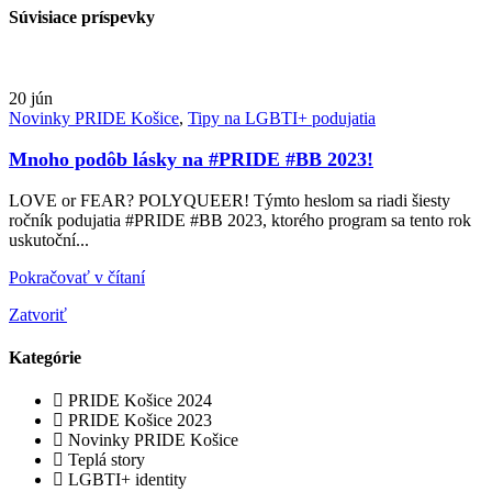
Súvisiace príspevky
20
jún
Novinky PRIDE Košice
,
Tipy na LGBTI+ podujatia
Mnoho podôb lásky na #PRIDE #BB 2023!
LOVE or FEAR? POLYQUEER! Týmto heslom sa riadi šiesty
ročník podujatia #PRIDE #BB 2023, ktorého program sa tento rok
uskutoční...
Pokračovať v čítaní
Zatvoriť
Kategórie
PRIDE Košice 2024
PRIDE Košice 2023
Novinky PRIDE Košice
Teplá story
LGBTI+ identity