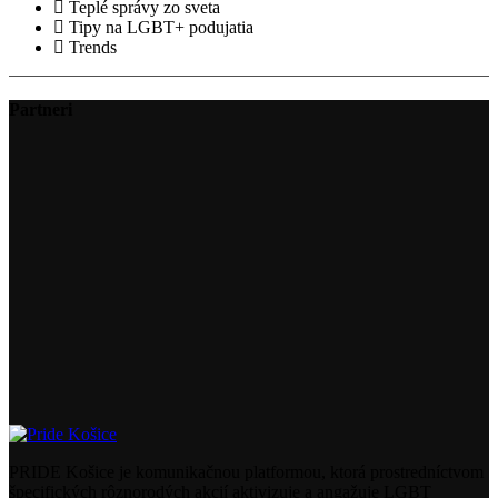
Teplé správy zo sveta
Tipy na LGBT+ podujatia
Trends
Partneri
PRIDE Košice je komunikačnou platformou, ktorá prostredníctvom
špecifických rôznorodých akcií aktivizuje a angažuje LGBT