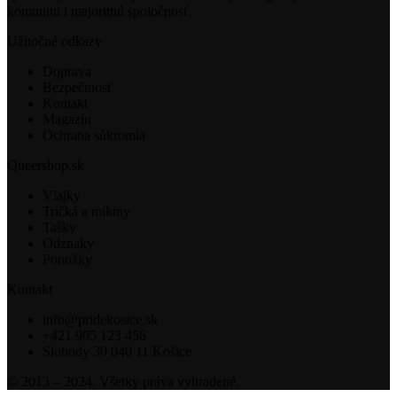
komunitu i majoritnú spoločnosť.
Užitočné odkazy
Doprava
Bezpečtnosť
Kontakt
Magazín
Ochrana súkromia
Queershop.sk
Vlajky
Tričká a mikiny
Tašky
Odznaky
Ponožky
Kontakt
info@pridekosice.sk
+421 905 123 456
Slobody 30 040 11 Košice
© 2013 – 2024. Všetky práva vyhradené.