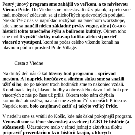
Pestrý júnový
program sme zahájili vo veľkom, a to návštevou
Vienna Pride
. Do Viedne sme pricestovali už v piatok, a preto sme
mali možnosť zúčastniť sa aj niekoľkých sprievodných podujatí.
Niektorí*é z nás sa napríklad rozhýbali na tanečnom workshope,
kde sme sa
naučili nielen základné prvky vogue, ale aj čo-to o
histórii tohto tanečného štýlu a ballroom kultúry
. Okrem toho
sme mohli
využiť služby make-up kútiku alebo si pozrieť
viaceré z vystúpení
, ktoré sa počas celého víkendu konali na
hlavnom pódiu uprostred Pride Village.
Cesta z Viedne
Na druhý deň nás čakal
hlavný bod programu – sprievod
mestom.
Aj napriek horúčave a silnému slnku sme sa snažili
užiť si ho
, no po takmer troch hodinách sme to nakoniec vzdali.
Kombinácia tepla, hlasnej hudby a obrovského davu ľudí bola pre
viacerých z nás po čase už príliš. Okrem toho nám chýbala
komunitná atmosféra, na akú sme zvyknutí*é z menších Pride-ov.
Napriek tomu
bolo zaujímavé zažiť aj takýto veľký Pride.
V nedeľu sme sa vrátili do Košíc, kde nás čakal pokojnejší program.
Venovali sme sa téme slovenskej a svetovej LGBTI+ histórie (a
súčasnosti).
Účastníctvo malo v rámci jednej z aktivít za úlohu
pripraviť prezentáciu o kvír histórii krajín, z ktorých