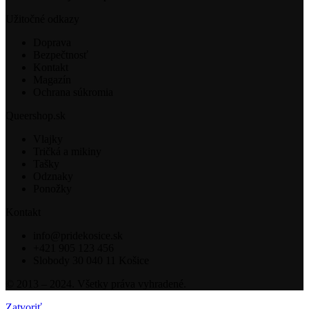
Užitočné odkazy
Doprava
Bezpečtnosť
Kontakt
Magazín
Ochrana súkromia
Queershop.sk
Vlajky
Tričká a mikiny
Tašky
Odznaky
Ponožky
Kontakt
info@pridekosice.sk
+421 905 123 456
Slobody 30 040 11 Košice
© 2013 – 2024. Všetky práva vyhradené.
Zatvoriť