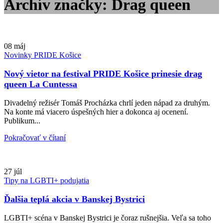
Archív značky: Drag queen
08
máj
Novinky PRIDE Košice
Nový vietor na festival PRIDE Košice prinesie drag
queen La Cuntessa
Divadelný režisér Tomáš Procházka chrlí jeden nápad za druhým.
Na konte má viacero úspešných hier a dokonca aj ocenení.
Publikum...
Pokračovať v čítaní
27
júl
Tipy na LGBTI+ podujatia
Ďalšia teplá akcia v Banskej Bystrici
LGBTI+ scéna v Banskej Bystrici je čoraz rušnejšia. Veľa sa toho