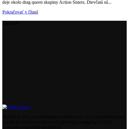
deje okolo drag queen skupiny Action Sisters. Dievčatá sú...
Pokračovať v čítaní
Partneri
PRIDE Košice je komunikačnou platformou, ktorá prostredníctvom
špecifických rôznorodých akcií aktivizuje a angažuje LGBT
komunitu i majoritnú spoločnosť.