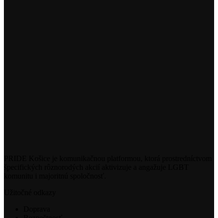
PRIDE Košice je komunikačnou platformou, ktorá prostredníctvom
špecifických rôznorodých akcií aktivizuje a angažuje LGBT
komunitu i majoritnú spoločnosť.
Užitočné odkazy
Doprava
Bezpečtnosť