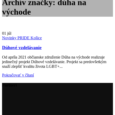
Archív značky: dúha na
východe
01
júl
Novinky PRIDE Košice
Dúhové vzdelávanie
Od apríla 2021 občianske združenie Dúha na východe realizuje
jedinečný projekt Dúhové vzdelávanie. Projekt sa predovšetkým
snaží zlepšiť kvalitu života LGBT+...
Pokračovať v čítaní
Partneri