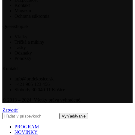
Kontakt
Magazín
Ochrana súkromia
Queershop.sk
Vlajky
Tričká a mikiny
Tašky
Odznaky
Ponožky
Kontakt
info@pridekosice.sk
+421 905 123 456
Slobody 30 040 11 Košice
© 2013 – 2024. Všetky práva vyhradené.
Zatvoriť
Vyhľadávanie
PROGRAM
NOVINKY