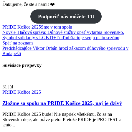
Ďakujeme, že ste s nami! ❤️
Podporiť nás môžete TU
PRIDE Košice 2025
Sme v tom spolu
Novšie
Tlačová správa: Dúhové stužky opäť vyfarbia Slovensko.
Symbol solidarity s LGBTI+ ľuďmi štartuje svoju piatu sezónu
Späť na zoznam
Predchádzajúce
Viktor Orbán hrozí zákazom dúhového sprievodu v
Budapešti
Súvisiace príspevky
31
júl
PRIDE Košice 2025
Zložme sa spolu na PRIDE Košice 2025, naj je dzivý
PRIDE Košice 2025 bude! Nie napriek všetkému, čo sa na
Slovensku deje, ale práve preto. Pretože PRIDE je PROTEST a
tento...