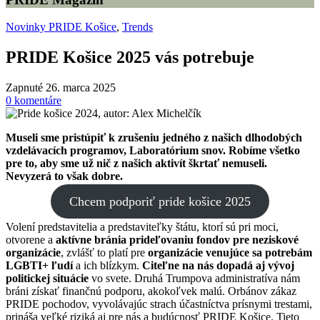
Novinky PRIDE Košice
,
Trends
PRIDE Košice 2025 vás potrebuje
Zapnuté 26. marca 2025
0
komentáre
Museli sme pristúpiť k zrušeniu jedného z našich dlhodobých
vzdelávacích programov, Laboratórium snov. Robíme všetko
pre to, aby sme už nič z našich aktivít škrtať nemuseli.
Nevyzerá to však dobre.
Chcem podporiť pride košice 2025
Volení predstavitelia a predstaviteľky štátu, ktorí sú pri moci,
otvorene a
aktívne bránia prideľovaniu fondov pre neziskové
organizácie
, zvlášť to platí pre
organizácie venujúce sa potrebám
LGBTI+ ľudí
a ich blízkym.
Citeľne na nás dopadá aj vývoj
politickej situácie
vo svete. Druhá Trumpova administratíva nám
bráni získať finančnú podporu, akokoľvek malú. Orbánov zákaz
PRIDE pochodov, vyvolávajúc strach účastníctva prísnymi trestami,
prináša veľké riziká aj pre nás a budúcnosť PRIDE Košice. Tieto