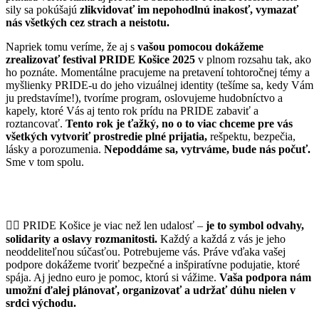
sily sa pokúšajú
zlikvidovať im nepohodlnú inakosť, vymazať
nás všetkých cez strach a neistotu.
Napriek tomu veríme, že aj s
vašou pomocou dokážeme
zrealizovať festival
PRIDE Košice 2025
v plnom rozsahu tak, ako
ho poznáte. Momentálne pracujeme na pretavení tohtoročnej témy a
myšlienky PRIDE-u do jeho vizuálnej identity (tešíme sa, kedy Vám
ju predstavíme!), tvoríme program, oslovujeme hudobníctvo a
kapely, ktoré Vás aj tento rok prídu na PRIDE zabaviť a
roztancovať.
Tento rok je ťažký, no o to viac chceme pre vás
všetkých vytvoriť prostredie plné prijatia,
rešpektu, bezpečia,
lásky a porozumenia.
Nepoddáme sa, vytrváme, bude nás počuť.
Sme v tom spolu.
🏳️‍🌈 PRIDE Košice je viac než len udalosť –
je to symbol odvahy,
solidarity a oslavy rozmanitosti.
Každý a každá z vás je jeho
neoddeliteľnou súčasťou. Potrebujeme vás. Práve vďaka vašej
podpore dokážeme tvoriť bezpečné a inšpiratívne podujatie, ktoré
spája. Aj jedno euro je pomoc, ktorú si vážime.
Vaša podpora nám
umožní ďalej plánovať, organizovať a udržať dúhu nielen v
srdci východu.