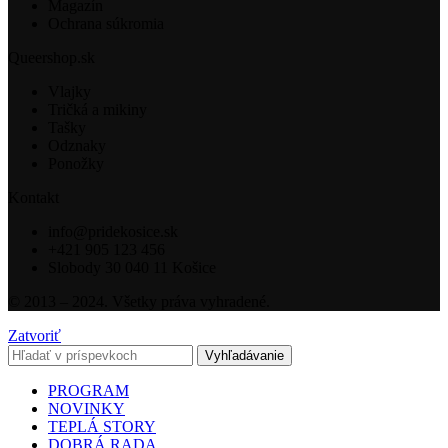
Magazín
Ochrana súkromia
Queershop.sk
Vlajky
Tričká a mikiny
Tašky
Odznaky
Ponožky
Kontakt
info@pridekosice.sk
+421 905 123 456
Slobody 30 040 11 Košice
© 2013 – 2024. Všetky práva vyhradené.
Zatvoriť
Vyhľadávanie
PROGRAM
NOVINKY
TEPLÁ STORY
DOBRÁ RADA