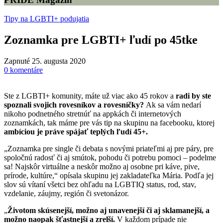
Tipy na LGBTI+ podujatia
Zoznamka pre LGBTI+ ľudí po 45tke
Zapnuté 25. augusta 2020
0
komentáre
Ste z LGBTI+ komunity, máte už viac ako 45 rokov a
radi by ste
spoznali svojich rovesníkov a rovesníčky?
Ak sa vám nedarí
nikoho podnetného stretnúť na appkách či internetových
zoznamkách, tak máme pre vás tip na skupinu na facebooku, ktorej
ambíciou je práve spájať teplých ľudí 45+.
„Zoznamka pre single či debata s novými priateľmi aj pre páry, pre
spoločnú radosť či aj smútok, pohodu či potrebu pomoci – podelme
sa! Najskôr virtuálne a neskôr možno aj osobne pri káve, pive,
prírode, kultúre,“ opísala skupinu jej zakladateľka Mária. Podľa jej
slov sú vítaní všetci bez ohľadu na LGBTIQ status, rod, stav,
vzdelanie, záujmy, región či svetonázor.
„
Životom skúsenejší, možno aj unavenejší či aj sklamanejší, a
možno naopak šťastnejší a zrelší.
V každom prípade nie