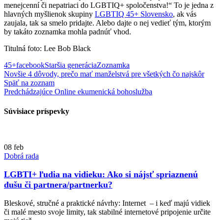
menejcenní či nepatriaci do LGBTIQ+ spoločenstva!“ To je jedna z
hlavných myšlienok skupiny
LGBTIQ 45+ Slovensko
, ak vás
zaujala, tak sa smelo pridajte. Alebo dajte o nej vedieť tým, ktorým
by takáto zoznamka mohla padnúť vhod.
Titulná foto: Lee Bob Black
45+
facebook
Staršia generácia
Zoznamka
Novšie
4 dôvody, prečo mať manželstvá pre všetkých čo najskôr
Späť na zoznam
Predchádzajúce
Online ekumenická bohoslužba
Súvisiace príspevky
08
feb
Dobrá rada
LGBTI+ ľudia na vidieku: Ako si nájsť spriaznenú
dušu či partnera/partnerku?
Bleskové, stručné a praktické návrhy: Internet – i keď majú vidiek
či malé mesto svoje limity, tak stabilné internetové pripojenie určite