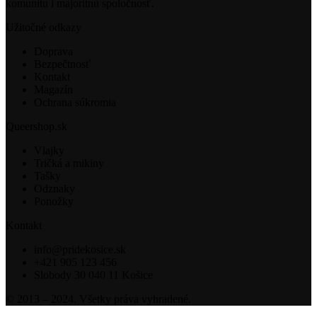
komunitu i majoritnú spoločnosť.
Užitočné odkazy
Doprava
Bezpečtnosť
Kontakt
Magazín
Ochrana súkromia
Queershop.sk
Vlajky
Tričká a mikiny
Tašky
Odznaky
Ponožky
Kontakt
info@pridekosice.sk
+421 905 123 456
Slobody 30 040 11 Košice
© 2013 – 2024. Všetky práva vyhradené.