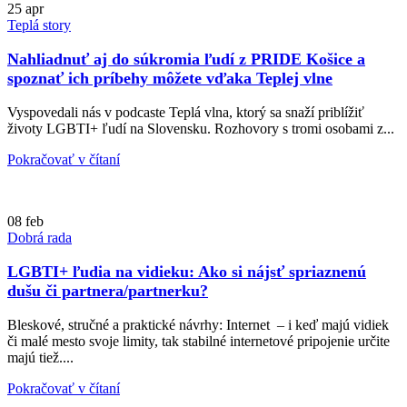
25
apr
Teplá story
Nahliadnuť aj do súkromia ľudí z PRIDE Košice a
spoznať ich príbehy môžete vďaka Teplej vlne
Vyspovedali nás v podcaste Teplá vlna, ktorý sa snaží priblížiť
životy LGBTI+ ľudí na Slovensku. Rozhovory s tromi osobami z...
Pokračovať v čítaní
08
feb
Dobrá rada
LGBTI+ ľudia na vidieku: Ako si nájsť spriaznenú
dušu či partnera/partnerku?
Bleskové, stručné a praktické návrhy: Internet – i keď majú vidiek
či malé mesto svoje limity, tak stabilné internetové pripojenie určite
majú tiež....
Pokračovať v čítaní