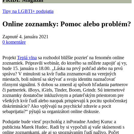
Tipy na LGBTI+ podujatia
Online zoznamky: Pomoc alebo problém?
Zapnuté 4. januára 2021
0
komentáre
Projekt
Teplá vlna
sa rozhodol bližšie pozrieť na fenomén online
zoznamiek. Pripravili webinár, do ktorého sa môžete zapojiť aj vy,
bude 15. januára o 18.00. „Láska na prvý pohľad alebo na prvú
správu? V minulosti sa kvír ľudia zoznamovali na verejných
miestach, boli nútení sa skrývať a svoju identitu naznačovať
rôznymi signálmi. S dobou sa zmenil aj spôsob hľadania partnerov
či partneriek. iBoys, iGirls, Tinder, Boom, Grindr. Sú internetové
zoznamky dostatočne inkluzívnym a priateľským priestorom pre
všetkých kvír ľudí alebo naopak prispievajú k pocitu spoločenskej
diskriminácie? Ako vplývajú na psychické zdravie a pocit
sebaprijatia?“ pýtajú sa organizátori online diskusie.
Podujatie bude viesť psychológ z inPoradne Andrej Kuruc a
publicista Marek Hudec. Radi by si vypočuli aj vaše skúsenosti s
online zoznamkami, ale aj so spoznávaním ľudí naživo. Počet