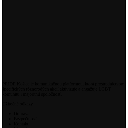
PRIDE Košice je komunikačnou platformou, ktorá prostredníctvom
špecifických rôznorodých akcií aktivizuje a angažuje LGBT
komunitu i majoritnú spoločnosť.
Užitočné odkazy
Doprava
Bezpečtnosť
Kontakt