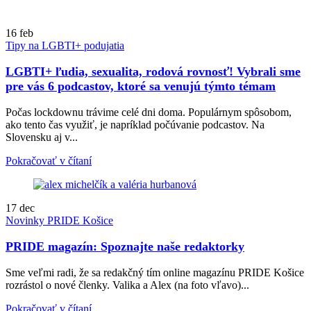
16
feb
Tipy na LGBTI+ podujatia
LGBTI+ ľudia, sexualita, rodová rovnosť! Vybrali sme
pre vás 6 podcastov, ktoré sa venujú týmto témam
Počas lockdownu trávime celé dni doma. Populárnym spôsobom,
ako tento čas využiť, je napríklad počúvanie podcastov. Na
Slovensku aj v...
Pokračovať v čítaní
17
dec
Novinky PRIDE Košice
PRIDE magazín: Spoznajte naše redaktorky
Sme veľmi radi, že sa redakčný tím online magazínu PRIDE Košice
rozrástol o nové členky. Valika a Alex (na foto vľavo)...
Pokračovať v čítaní