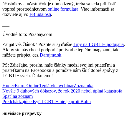
účastníkov a účastníčok je obmedzený, treba sa teda prihlásiť
vopred prostredníctvom
online formulára
. Viac informácií sa
dozviete aj vo
FB udalosti
.
___
Úvodné foto: Pixabay.com
Zaujal vás článok? Pozrite si aj ďalšie
Tipy na LGBTI+ podujatia
.
Ak by ste nás chceli podporiť pri tvorbe teplého magazínu, tak
môžete prispieť cez
Darujme.sk
.
PS: Zdieľajte, prosím, naše články medzi svojimi priateľmi a
priateľkami na Facebooku a pomôžte nám šíriť dobré správy z
LGBTI+ sveta. Ďakujeme!
Hudec
Kuruc
Online
Teplá vlna
webinár
Zoznamka
Novšie
9 dúhových dôkazov, že rok 2020 nebol úplná katastrofa
Späť na zoznam
Predchádzajúce
Byť LGBTI+ nie je proti Bohu
Súvisiace príspevky