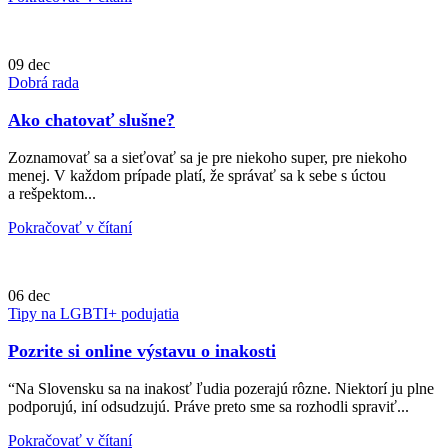
09
dec
Dobrá rada
Ako chatovať slušne?
Zoznamovať sa a sieťovať sa je pre niekoho super, pre niekoho
menej. V každom prípade platí, že správať sa k sebe s úctou
a rešpektom...
Pokračovať v čítaní
06
dec
Tipy na LGBTI+ podujatia
Pozrite si online výstavu o inakosti
“Na Slovensku sa na inakosť ľudia pozerajú rôzne. Niektorí ju plne
podporujú, iní odsudzujú. Práve preto sme sa rozhodli spraviť...
Pokračovať v čítaní