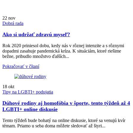
22
nov
Dobrá rada
Ako si udržať zdravú myseľ?
Rok 2020 priniesol dobu, kedy nás v rôznej intenzite a s rôznymi
dopadmi zasahuje pandemická kríza. K situáciám, ktoré riešime
bežne, pribudlo množstvo ďalších...
Pokračovať v čítaní
18
okt
Tipy na LGBTI+ podujatia
Dúhové rodiny aj homofóbia v športe, tento týždeň až 4
LGBTI+ online diskusie
Tento týždeň bude bohatý na online diskusie, ktoré sa venujú kvír
témam. Priamo u seba doma môžete sledovať až štyri...