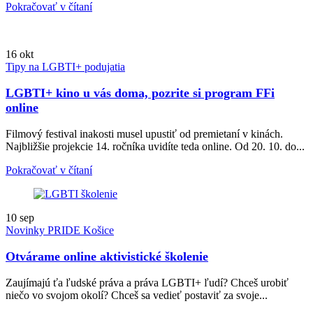
Pokračovať v čítaní
16
okt
Tipy na LGBTI+ podujatia
LGBTI+ kino u vás doma, pozrite si program FFi
online
Filmový festival inakosti musel upustiť od premietaní v kinách.
Najbližšie projekcie 14. ročníka uvidíte teda online. Od 20. 10. do...
Pokračovať v čítaní
10
sep
Novinky PRIDE Košice
Otvárame online aktivistické školenie
Zaujímajú ťa ľudské práva a práva LGBTI+ ľudí? Chceš urobiť
niečo vo svojom okolí? Chceš sa vedieť postaviť za svoje...