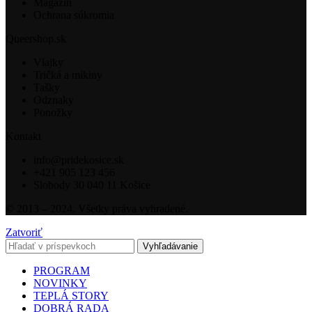
Magazín
Ochrana súkromia
Queershop.sk
Vlajky
Tričká a mikiny
Tašky
Odznaky
Ponožky
Kontakt
info@pridekosice.sk
+421 905 123 456
Slobody 30 040 11 Košice
© 2013 – 2024. Všetky práva vyhradené.
Zatvoriť
Vyhľadávanie
PROGRAM
NOVINKY
TEPLÁ STORY
DOBRÁ RADA