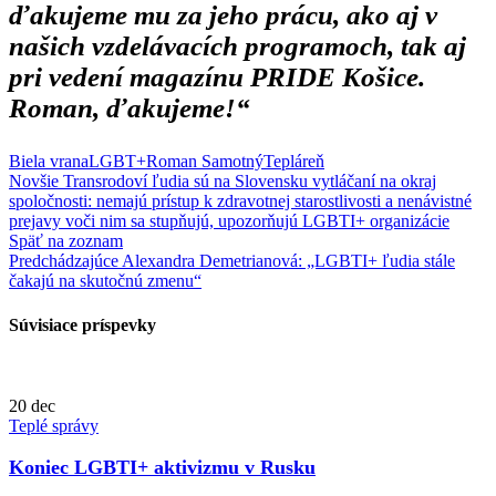
ďakujeme mu za jeho prácu, ako aj v
našich vzdelávacích programoch, tak aj
pri vedení magazínu PRIDE Košice.
Roman, ďakujeme!“
Biela vrana
LGBT+
Roman Samotný
Tepláreň
Novšie
Transrodoví ľudia sú na Slovensku vytláčaní na okraj
spoločnosti: nemajú prístup k zdravotnej starostlivosti a nenávistné
prejavy voči nim sa stupňujú, upozorňujú LGBTI+ organizácie
Späť na zoznam
Predchádzajúce
Alexandra Demetrianová: „LGBTI+ ľudia stále
čakajú na skutočnú zmenu“
Súvisiace príspevky
20
dec
Teplé správy
Koniec LGBTI+ aktivizmu v Rusku