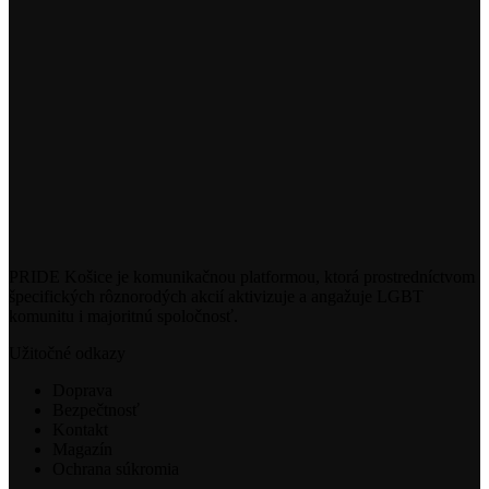
PRIDE Košice je komunikačnou platformou, ktorá prostredníctvom
špecifických rôznorodých akcií aktivizuje a angažuje LGBT
komunitu i majoritnú spoločnosť.
Užitočné odkazy
Doprava
Bezpečtnosť
Kontakt
Magazín
Ochrana súkromia