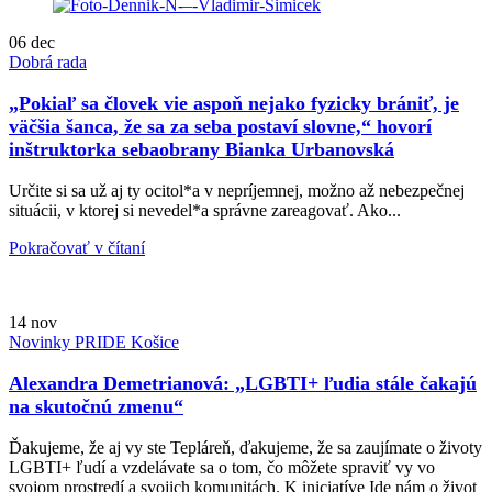
06
dec
Dobrá rada
„Pokiaľ sa človek vie aspoň nejako fyzicky brániť, je
väčšia šanca, že sa za seba postaví slovne,“ hovorí
inštruktorka sebaobrany Bianka Urbanovská
Určite si sa už aj ty ocitol*a v nepríjemnej, možno až nebezpečnej
situácii, v ktorej si nevedel*a správne zareagovať. Ako...
Pokračovať v čítaní
14
nov
Novinky PRIDE Košice
Alexandra Demetrianová: „LGBTI+ ľudia stále čakajú
na skutočnú zmenu“
Ďakujeme, že aj vy ste Tepláreň, ďakujeme, že sa zaujímate o životy
LGBTI+ ľudí a vzdelávate sa o tom, čo môžete spraviť vy vo
svojom prostredí a svojich komunitách. K iniciatíve Ide nám o život