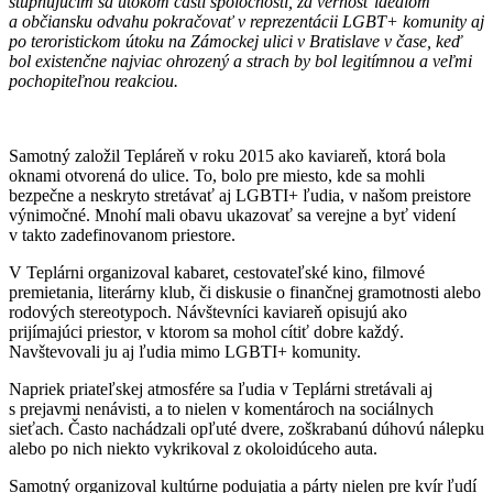
stupňujúcim sa útokom časti spoločnosti, za vernosť ideálom
a občiansku odvahu pokračovať v reprezentácii LGBT+ komunity aj
po teroristickom útoku na Zámockej ulici v Bratislave v čase, keď
bol existenčne najviac ohrozený a strach by bol legitímnou a veľmi
pochopiteľnou reakciou.
Samotný založil Tepláreň v roku 2015 ako kaviareň, ktorá bola
oknami otvorená do ulice. To, bolo pre miesto, kde sa mohli
bezpečne a neskryto stretávať aj LGBTI+ ľudia, v našom preistore
výnimočné. Mnohí mali obavu ukazovať sa verejne a byť videní
v takto zadefinovanom priestore.
V Teplárni organizoval kabaret, cestovateľské kino, filmové
premietania, literárny klub, či diskusie o finančnej gramotnosti alebo
rodových stereotypoch. Návštevníci kaviareň opisujú ako
prijímajúci priestor, v ktorom sa mohol cítiť dobre každý.
Navštevovali ju aj ľudia mimo LGBTI+ komunity.
Napriek priateľskej atmosfére sa ľudia v Teplárni stretávali aj
s prejavmi nenávisti, a to nielen v komentároch na sociálnych
sieťach. Často nachádzali opľuté dvere, zoškrabanú dúhovú nálepku
alebo po nich niekto vykrikoval z okoloidúceho auta.
Samotný organizoval kultúrne podujatia a párty nielen pre kvír ľudí