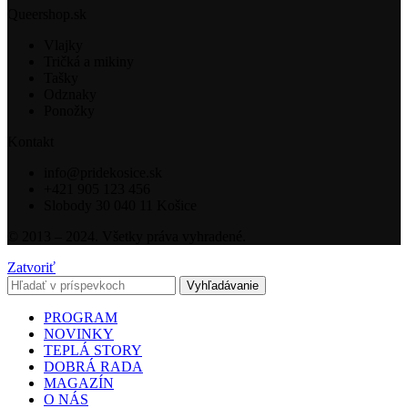
Queershop.sk
Vlajky
Tričká a mikiny
Tašky
Odznaky
Ponožky
Kontakt
info@pridekosice.sk
+421 905 123 456
Slobody 30 040 11 Košice
© 2013 – 2024. Všetky práva vyhradené.
Zatvoriť
Vyhľadávanie
PROGRAM
NOVINKY
TEPLÁ STORY
DOBRÁ RADA
MAGAZÍN
O NÁS