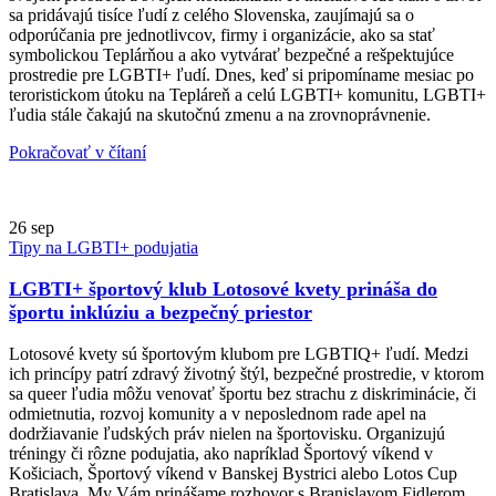
sa pridávajú tisíce ľudí z celého Slovenska, zaujímajú sa o
odporúčania pre jednotlivcov, firmy i organizácie, ako sa stať
symbolickou Teplárňou a ako vytvárať bezpečné a rešpektujúce
prostredie pre LGBTI+ ľudí. Dnes, keď si pripomíname mesiac po
teroristickom útoku na Tepláreň a celú LGBTI+ komunitu, LGBTI+
ľudia stále čakajú na skutočnú zmenu a na zrovnoprávnenie.
Pokračovať v čítaní
26
sep
Tipy na LGBTI+ podujatia
LGBTI+ športový klub Lotosové kvety prináša do
športu inklúziu a bezpečný priestor
Lotosové kvety sú športovým klubom pre LGBTIQ+ ľudí. Medzi
ich princípy patrí zdravý životný štýl, bezpečné prostredie, v ktorom
sa queer ľudia môžu venovať športu bez strachu z diskriminácie, či
odmietnutia, rozvoj komunity a v neposlednom rade apel na
dodržiavanie ľudských práv nielen na športovisku. Organizujú
tréningy či rôzne podujatia, ako napríklad Športový víkend v
Košiciach, Športový víkend v Banskej Bystrici alebo Lotos Cup
Bratislava. My Vám prinášame rozhovor s Branislavom Fidlerom,