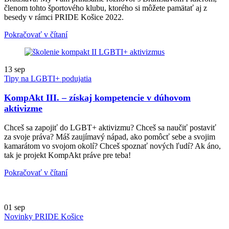
členom tohto športového klubu, ktorého si môžete pamätať aj z
besedy v rámci PRIDE Košice 2022.
Pokračovať v čítaní
13
sep
Tipy na LGBTI+ podujatia
KompAkt III. – získaj kompetencie v dúhovom
aktivizme
Chceš sa zapojiť do LGBT+ aktivizmu? Chceš sa naučiť postaviť
za svoje práva? Máš zaujímavý nápad, ako pomôcť sebe a svojim
kamarátom vo svojom okolí? Chceš spoznať nových ľudí? Ak áno,
tak je projekt KompAkt práve pre teba!
Pokračovať v čítaní
01
sep
Novinky PRIDE Košice