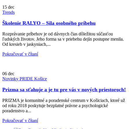
15
dec
Trends
Školenie RALYO – Sila osobného príbehu
Rozprávanie príbehov je od dávnych čias dôležitou súčasťou
ľudských životov. Jeho forma sa v priebehu dejín postupne menila.
Od kresieb v jaskyniach,...
Pokračovať v čítaní
06
dec
Novinky PRIDE Košice
Prizma sa sťahuje a je tu pre vás v nových priestoroch!
PRIZMA je komunitné a poradenské centrum v Košiciach, ktoré už
od roku 2018 poskytuje bezplatné právne a psychologické
poradenstvo a...
Pokračovať v čítaní