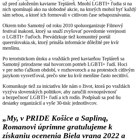
už pred založením kaviarne Tepláreň. Mnohí LGBTI+ ľudia si na
nich spomínajú ako na slobodné akcie, na ktorých mohol byť každý
sám sebou, a ktoré ich formovali v citlivom čase sebapoznávania.
Okrem toho Samotný od roku 2010 spoluorganizuje Filmový
festival inakosti, ktorý sa snaží zvyšovať povedomie verejnosti
o LGBTI+ ľuďoch. Prevádzkuje tiež komunitný portál
queerslovakia.sk, ktorý prináša informácie dôležité pre kvír
menšinu.
Po teroristickom útoku a vraždách pred kaviarňou Tepláreň sa
Samotný prirodzene stal hovorcom potrieb LGBTI+ ľudí. Hoci
v pre neho ťažkom období, v rozhovoroch a na protestoch citlivým
jazykom vysvetľoval, prečo sme ku kvír menšine často necitliví.
Komunikuje tiež za iniciatívu Ide nám o život, ktorá po vraždách
vyzýva slovenských politikov, aby zaručili rovnoprávnosť
a bezpečnosť LGBTI+ ľudí a ich rodín. Podpísali sa pod ňu
desiatky organizácií a vyše 30-tisíc jednotlivcov.
„My, v PRIDE Košice a Saplinq,
Romanovi úprimne gratulujeme k
získaniu ocenenia Biela vrana 2022 a