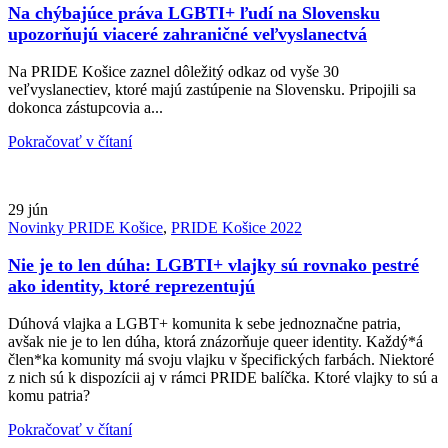
Na chýbajúce práva LGBTI+ ľudí na Slovensku
upozorňujú viaceré zahraničné veľvyslanectvá
Na PRIDE Košice zaznel dôležitý odkaz od vyše 30
veľvyslanectiev, ktoré majú zastúpenie na Slovensku. Pripojili sa
dokonca zástupcovia a...
Pokračovať v čítaní
29
jún
Novinky PRIDE Košice
,
PRIDE Košice 2022
Nie je to len dúha: LGBTI+ vlajky sú rovnako pestré
ako identity, ktoré reprezentujú
Dúhová vlajka a LGBT+ komunita k sebe jednoznačne patria,
avšak nie je to len dúha, ktorá znázorňuje queer identity. Každý*á
člen*ka komunity má svoju vlajku v špecifických farbách. Niektoré
z nich sú k dispozícii aj v rámci PRIDE balíčka. Ktoré vlajky to sú a
komu patria?
Pokračovať v čítaní