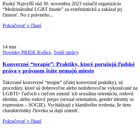
Ruský Najvyšší súd 30. novembra 2023 označil organizáciu
“Medzinárodné LGBT hnutie” za extrémistickú a zakázal jej
činnosť. No z právneho...
Pokračovať v čítaní
14
mar
Novinky PRIDE Košice
,
Teplé správy
Konverzné “terapie”: Praktiky, ktoré porušujú ľudské
práva v právnom štáte nemajú miesto
Takzvané konverzné “terapie” (ďalej konverzné praktiky), sú
procedúry, ktoré sú dobrovoľne alebo nedobrovoľne vykonávané na
LGBTI+ ľuďoch s cieľom zmeniť ich sexuálnu orientáciu, rodovú
identitu, alebo rodový prejav (sexual orientation, gender identity or
expression – SOGIE). Vychádzajú z klamlivého tvrdenia, že tieto
charakteristiky človeka sa dajú zmeniť.
Pokračovať v čítaní