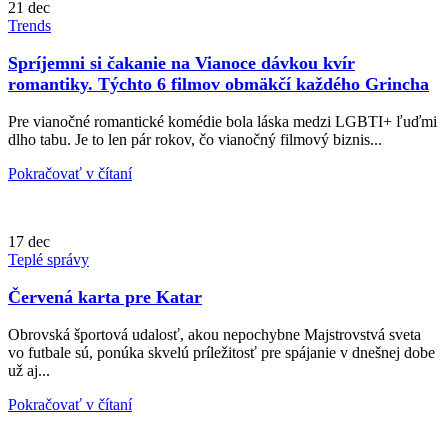
21
dec
Trends
Spríjemni si čakanie na Vianoce dávkou kvír
romantiky. Týchto 6 filmov obmäkčí každého Grincha
Pre vianočné romantické komédie bola láska medzi LGBTI+ ľuďmi
dlho tabu. Je to len pár rokov, čo vianočný filmový biznis...
Pokračovať v čítaní
17
dec
Teplé správy
Červená karta pre Katar
Obrovská športová udalosť, akou nepochybne Majstrovstvá sveta
vo futbale sú, ponúka skvelú príležitosť pre spájanie v dnešnej dobe
už aj...
Pokračovať v čítaní