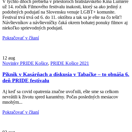
V týchto dňoch prebieha v priestoroch bratislavského Kina Lumière
už 14. ročník Filmového festivalu inakosti, ktorý sa ako jediný z
podobných podujatí na Slovensku venuje LGBT+ komunite.
Festival trvá trvá od 6. do 11. októbra a tak sa je ešte na čo tešiť!
Návštevníkov a návštevníčky čaká okrem bohatej ponuky filmov aj
niekoľko sprievodných podujatí.
Pokračovať v čítaní
12
aug
Novinky PRIDE Košice
,
PRIDE Košice 2021
Piknik v Kasárňach a diskusia v Tabačke – to obnáša 6.
deň PRIDE festivalu
Aj keď sa covid opatrenia značne uvoľnili, ešte sme sa celkom
nevrátili k životu spred karantény. Počas posledných mesiacov
mnohým...
Pokračovať v čítaní