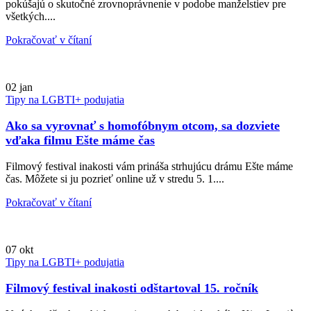
pokúšajú o skutočné zrovnoprávnenie v podobe manželstiev pre
všetkých....
Pokračovať v čítaní
02
jan
Tipy na LGBTI+ podujatia
Ako sa vyrovnať s homofóbnym otcom, sa dozviete
vďaka filmu Ešte máme čas
Filmový festival inakosti vám prináša strhujúcu drámu Ešte máme
čas. Môžete si ju pozrieť online už v stredu 5. 1....
Pokračovať v čítaní
07
okt
Tipy na LGBTI+ podujatia
Filmový festival inakosti odštartoval 15. ročník