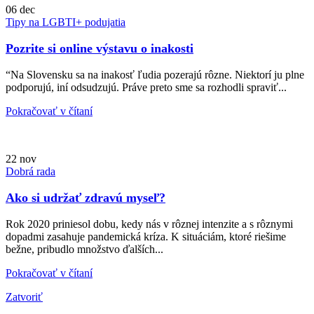
06
dec
Tipy na LGBTI+ podujatia
Pozrite si online výstavu o inakosti
“Na Slovensku sa na inakosť ľudia pozerajú rôzne. Niektorí ju plne
podporujú, iní odsudzujú. Práve preto sme sa rozhodli spraviť...
Pokračovať v čítaní
22
nov
Dobrá rada
Ako si udržať zdravú myseľ?
Rok 2020 priniesol dobu, kedy nás v rôznej intenzite a s rôznymi
dopadmi zasahuje pandemická kríza. K situáciám, ktoré riešime
bežne, pribudlo množstvo ďalších...
Pokračovať v čítaní
Zatvoriť