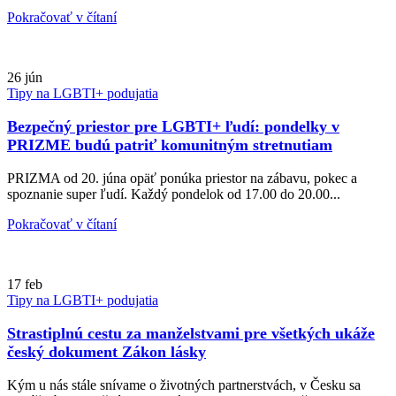
Pokračovať v čítaní
26
jún
Tipy na LGBTI+ podujatia
Bezpečný priestor pre LGBTI+ ľudí: pondelky v
PRIZME budú patriť komunitným stretnutiam
PRIZMA od 20. júna opäť ponúka priestor na zábavu, pokec a
spoznanie super ľudí. Každý pondelok od 17.00 do 20.00...
Pokračovať v čítaní
17
feb
Tipy na LGBTI+ podujatia
Strastiplnú cestu za manželstvami pre všetkých ukáže
český dokument Zákon lásky
Kým u nás stále snívame o životných partnerstvách, v Česku sa