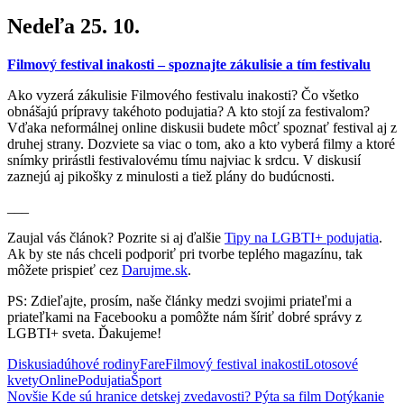
Nedeľa 25. 10.
Filmový festival inakosti – spoznajte zákulisie a tím festivalu
Ako vyzerá zákulisie Filmového festivalu inakosti? Čo všetko
obnášajú prípravy takéhoto podujatia? A kto stojí za festivalom?
Vďaka neformálnej online diskusii budete môcť spoznať festival aj z
druhej strany. Dozviete sa viac o tom, ako a kto vyberá filmy a ktoré
snímky prirástli festivalovému tímu najviac k srdcu. V diskusií
zaznejú aj pikošky z minulosti a tiež plány do budúcnosti.
___
Zaujal vás článok? Pozrite si aj ďalšie
Tipy na LGBTI+ podujatia
.
Ak by ste nás chceli podporiť pri tvorbe teplého magazínu, tak
môžete prispieť cez
Darujme.sk
.
PS: Zdieľajte, prosím, naše články medzi svojimi priateľmi a
priateľkami na Facebooku a pomôžte nám šíriť dobré správy z
LGBTI+ sveta. Ďakujeme!
Diskusia
dúhové rodiny
Fare
Filmový festival inakosti
Lotosové
kvety
Online
Podujatia
Šport
Novšie
Kde sú hranice detskej zvedavosti? Pýta sa film Dotýkanie