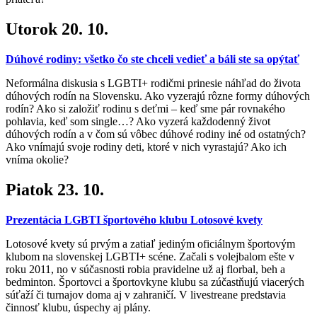
Utorok 20. 10.
Dúhové rodiny: všetko čo ste chceli vedieť a báli ste sa opýtať
Neformálna diskusia s LGBTI+ rodičmi prinesie náhľad do života
dúhových rodín na Slovensku. Ako vyzerajú rôzne formy dúhových
rodín? Ako si založiť rodinu s deťmi – keď sme pár rovnakého
pohlavia, keď som single…? Ako vyzerá každodenný život
dúhových rodín a v čom sú vôbec dúhové rodiny iné od ostatných?
Ako vnímajú svoje rodiny deti, ktoré v nich vyrastajú? Ako ich
vníma okolie?
Piatok 23. 10.
Prezentácia LGBTI športového klubu Lotosové kvety
Lotosové kvety sú prvým a zatiaľ jediným oficiálnym športovým
klubom na slovenskej LGBTI+ scéne. Začali s volejbalom ešte v
roku 2011, no v súčasnosti robia pravidelne už aj florbal, beh a
bedminton. Športovci a športovkyne klubu sa zúčastňujú viacerých
súťaží či turnajov doma aj v zahraničí. V livestreane predstavia
činnosť klubu, úspechy aj plány.