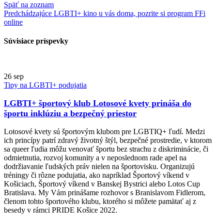
Späť na zoznam
Predchádzajúce
LGBTI+ kino u vás doma, pozrite si program FFi
online
Súvisiace príspevky
26
sep
Tipy na LGBTI+ podujatia
LGBTI+ športový klub Lotosové kvety prináša do
športu inklúziu a bezpečný priestor
Lotosové kvety sú športovým klubom pre LGBTIQ+ ľudí. Medzi
ich princípy patrí zdravý životný štýl, bezpečné prostredie, v ktorom
sa queer ľudia môžu venovať športu bez strachu z diskriminácie, či
odmietnutia, rozvoj komunity a v neposlednom rade apel na
dodržiavanie ľudských práv nielen na športovisku. Organizujú
tréningy či rôzne podujatia, ako napríklad Športový víkend v
Košiciach, Športový víkend v Banskej Bystrici alebo Lotos Cup
Bratislava. My Vám prinášame rozhovor s Branislavom Fidlerom,
členom tohto športového klubu, ktorého si môžete pamätať aj z
besedy v rámci PRIDE Košice 2022.