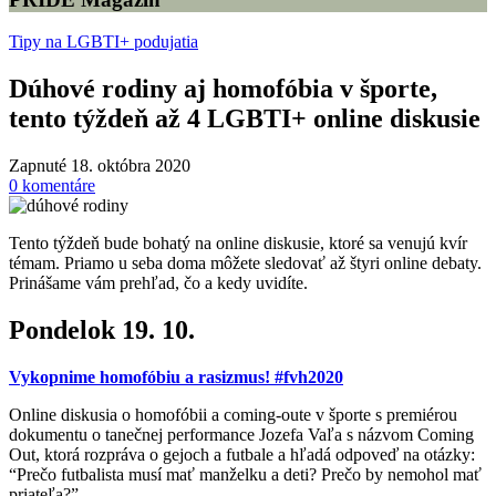
Tipy na LGBTI+ podujatia
Dúhové rodiny aj homofóbia v športe,
tento týždeň až 4 LGBTI+ online diskusie
Zapnuté 18. októbra 2020
0
komentáre
Tento týždeň bude bohatý na online diskusie, ktoré sa venujú kvír
témam. Priamo u seba doma môžete sledovať až štyri online debaty.
Prinášame vám prehľad, čo a kedy uvidíte.
Pondelok 19. 10.
Vykopnime homofóbiu a rasizmus! #fvh2020
Online diskusia o homofóbii a coming-oute v športe s premiérou
dokumentu o tanečnej performance Jozefa Vaľa s názvom Coming
Out, ktorá rozpráva o gejoch a futbale a hľadá odpoveď na otázky:
“Prečo futbalista musí mať manželku a deti? Prečo by nemohol mať
priateľa?”