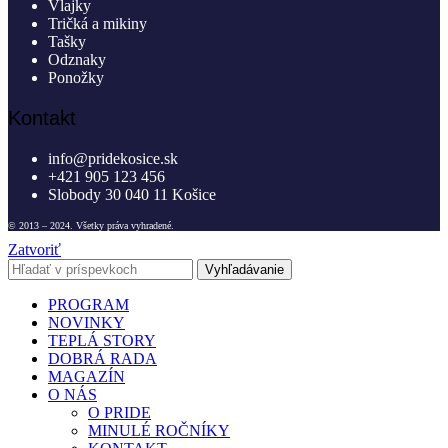
Vlajky
Tričká a mikiny
Tašky
Odznaky
Ponožky
Kontakt
info@pridekosice.sk
+421 905 123 456
Slobody 30 040 11 Košice
© 2013 – 2024. Všetky práva vyhradené.
Zatvoriť
Vyhľadávanie
PROGRAM
NOVINKY
TEPLÁ STORY
DOBRÁ RADA
MAGAZÍN
O NÁS
O PRIDE
MINULÉ ROČNÍKY