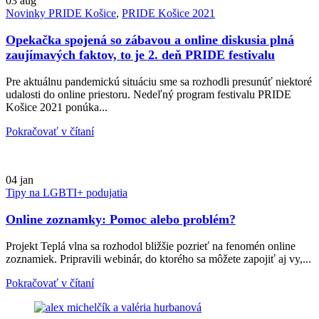
03
aug
Novinky PRIDE Košice
,
PRIDE Košice 2021
Opekačka spojená so zábavou a online diskusia plná
zaujímavých faktov, to je 2. deň PRIDE festivalu
Pre aktuálnu pandemickú situáciu sme sa rozhodli presunúť niektoré
udalosti do online priestoru. Nedeľný program festivalu PRIDE
Košice 2021 ponúka...
Pokračovať v čítaní
04
jan
Tipy na LGBTI+ podujatia
Online zoznamky: Pomoc alebo problém?
Projekt Teplá vlna sa rozhodol bližšie pozrieť na fenomén online
zoznamiek. Pripravili webinár, do ktorého sa môžete zapojiť aj vy,...
Pokračovať v čítaní