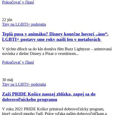
Pokračovať v čítaní
22
jún
Tipy na LGBTI+ podujatia
Teplá pusa v animáku? Disney konečne hovorí „áno“.
LGBTI+ postavy sme roky našli len v metaforách
V týchto dňoch sa do kín dostáva film Buzz Lightyear – animovaná
novinka z dielne Disney a Pixar o vesmírnom...
Pokračovať v čítaní
30
máj
Tipy na LGBTI+ podujatia
Zaži PRIDE Košice naozaj zblízka, zapoj sa do
dobrovoľníckeho programu
V roku 2021 PRIDE Košice priniesol dobrovoľnícky program,
ktorý oslovil mnoho ľudí. Práve vďaka našim dobrovoľníčkam a