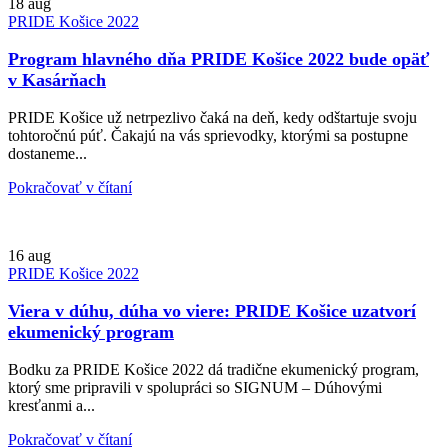
18
aug
PRIDE Košice 2022
Program hlavného dňa PRIDE Košice 2022 bude opäť
v Kasárňach
PRIDE Košice už netrpezlivo čaká na deň, kedy odštartuje svoju
tohtoročnú púť. Čakajú na vás sprievodky, ktorými sa postupne
dostaneme...
Pokračovať v čítaní
16
aug
PRIDE Košice 2022
Viera v dúhu, dúha vo viere: PRIDE Košice uzatvorí
ekumenický program
Bodku za PRIDE Košice 2022 dá tradične ekumenický program,
ktorý sme pripravili v spolupráci so SIGNUM – Dúhovými
kresťanmi a...
Pokračovať v čítaní