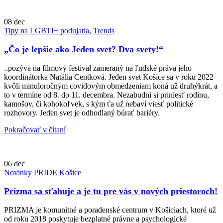
08
dec
Tipy na LGBTI+ podujatia
,
Trends
„Čo je lepšie ako Jeden svet? Dva svety!“
..pozýva na filmový festival zameraný na ľudské práva jeho
koordinátorka Natália Centková. Jeden svet Košice sa v roku 2022
kvôli minuloročným covidovým obmedzeniam koná už druhýkrát, a
to v termíne od 8. do 11. decembra. Nezabudni si priniesť rodinu,
kamošov, či kohokoľvek, s kým ťa už nebaví viesť politické
rozhovory. Jeden svet je odhodlaný búrať bariéry.
Pokračovať v čítaní
06
dec
Novinky PRIDE Košice
Prizma sa sťahuje a je tu pre vás v nových priestoroch!
PRIZMA je komunitné a poradenské centrum v Košiciach, ktoré už
od roku 2018 poskytuje bezplatné právne a psychologické