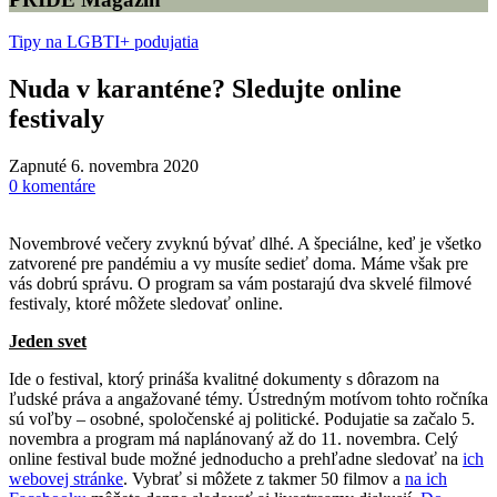
Tipy na LGBTI+ podujatia
Nuda v karanténe? Sledujte online
festivaly
Zapnuté 6. novembra 2020
0
komentáre
Novembrové večery zvyknú bývať dlhé. A špeciálne, keď je všetko
zatvorené pre pandémiu a vy musíte sedieť doma. Máme však pre
vás dobrú správu. O program sa vám postarajú dva skvelé filmové
festivaly, ktoré môžete sledovať online.
Jeden svet
Ide o festival, ktorý prináša kvalitné dokumenty s dôrazom na
ľudské práva a angažované témy. Ústredným motívom tohto ročníka
sú voľby – osobné, spoločenské aj politické. Podujatie sa začalo 5.
novembra a program má naplánovaný až do 11. novembra. Celý
online festival bude možné jednoducho a prehľadne sledovať na
ich
webovej stránke
. Vybrať si môžete z takmer 50 filmov a
na ich