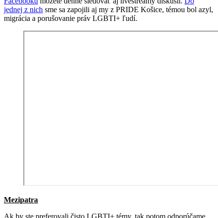
Facebooku
môžete denne sledovať aj livestreamy diskusií.
Do
jednej z nich
sme sa zapojili aj my z PRIDE Košice, témou bol azyl,
migrácia a porušovanie práv LGBTI+ ľudí.
Mezipatra
Ak by ste preferovali čisto LGBTI+ témy, tak potom odporúčame