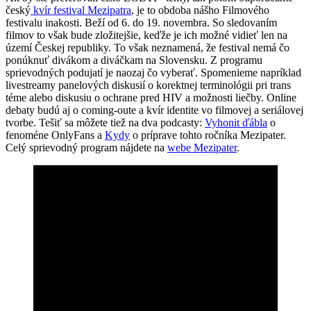
český
kvír festival Mezipatra
, je to obdoba nášho Filmového
festivalu inakosti. Beží od 6. do 19. novembra. So sledovaním
filmov to však bude zložitejšie, keďže je ich možné vidieť len na
území Českej republiky. To však neznamená, že festival nemá čo
ponúknuť divákom a diváčkam na Slovensku. Z programu
sprievodných podujatí je naozaj čo vyberať. Spomenieme napríklad
livestreamy panelových diskusií o korektnej terminológii pri trans
téme alebo diskusiu o ochrane pred HIV a možnosti liečby. Online
debaty budú aj o coming-oute a kvír identite vo filmovej a seriálovej
tvorbe. Tešiť sa môžete tiež na dva podcasty:
Vyhonit ďábla
o
fenoméne OnlyFans a
Kydy
o príprave tohto ročníka Mezipater.
Celý sprievodný program nájdete na
webe Mezipater
.