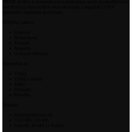
PRIDE Košice je komunikačnou platformou, ktorá prostredníctvom
špecifických rôznorodých akcií aktivizuje a angažuje LGBT
komunitu i majoritnú spoločnosť.
Užitočné odkazy
Doprava
Bezpečtnosť
Kontakt
Magazín
Ochrana súkromia
Queershop.sk
Vlajky
Tričká a mikiny
Tašky
Odznaky
Ponožky
Kontakt
info@pridekosice.sk
+421 905 123 456
Slobody 30 040 11 Košice