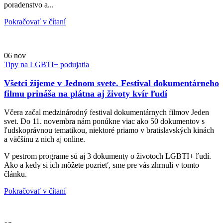
poradenstvo a...
Pokračovať v čítaní
06
nov
Tipy na LGBTI+ podujatia
Všetci žijeme v Jednom svete. Festival dokumentárneho
filmu prináša na plátna aj životy kvír ľudí
Včera začal medzinárodný festival dokumentárnych filmov Jeden
svet. Do 11. novembra nám ponúkne viac ako 50 dokumentov s
ľudskoprávnou tematikou, niektoré priamo v bratislavských kinách
a väčšinu z nich aj online.
V pestrom programe sú aj 3 dokumenty o životoch LGBTI+ ľudí.
Ako a kedy si ich môžete pozrieť, sme pre vás zhrnuli v tomto
článku.
Pokračovať v čítaní