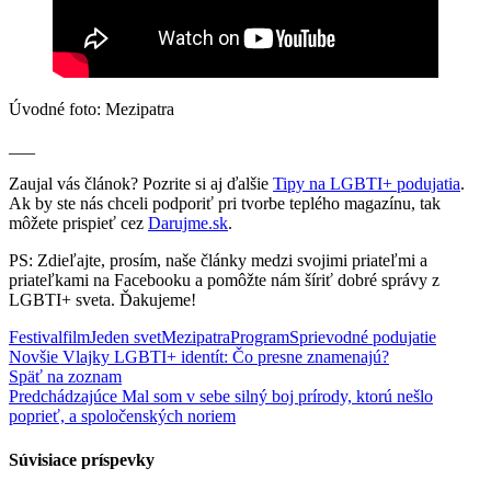
Úvodné foto: Mezipatra
___
Zaujal vás článok? Pozrite si aj ďalšie
Tipy na LGBTI+ podujatia
.
Ak by ste nás chceli podporiť pri tvorbe teplého magazínu, tak
môžete prispieť cez
Darujme.sk
.
PS: Zdieľajte, prosím, naše články medzi svojimi priateľmi a
priateľkami na Facebooku a pomôžte nám šíriť dobré správy z
LGBTI+ sveta. Ďakujeme!
Festival
film
Jeden svet
Mezipatra
Program
Sprievodné podujatie
Novšie
Vlajky LGBTI+ identít: Čo presne znamenajú?
Späť na zoznam
Predchádzajúce
Mal som v sebe silný boj prírody, ktorú nešlo
poprieť, a spoločenských noriem
Súvisiace príspevky